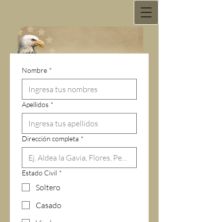
USS National Services
Nombre
*
Apellidos
*
Dirección completa
*
Estado Civil
*
Soltero
Casado