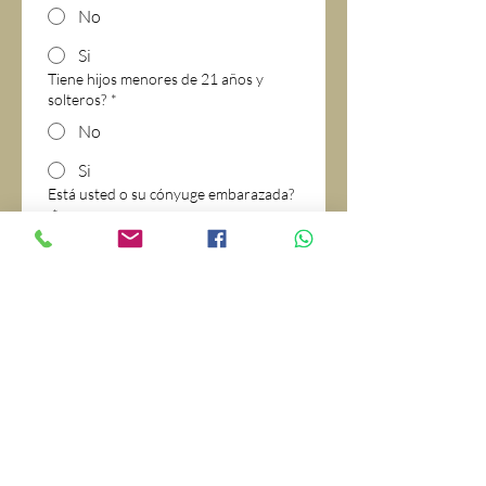
No
Si
Tiene hijos menores de 21 años y
solteros?
*
No
Si
Está usted o su cónyuge embarazada?
*
No
Si
Correo Electrónico
*
Teléfono
*
Acepto los términos para 