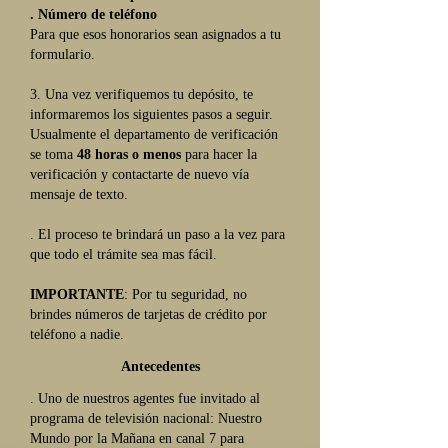
. Número de teléfono
Para que esos honorarios sean asignados a tu
formulario.
3. Una vez verifiquemos tu depósito, te
informaremos los siguientes pasos a seguir.
Usualmente el departamento de verificación
se toma
48 horas o menos
para hacer la
verificación y contactarte de nuevo vía
mensaje de texto.
. El proceso te brindará un paso a la vez para
que todo el trámite sea mas fácil.
IMPORTANTE
: Por tu seguridad, no
brindes números de tarjetas de crédito por
teléfono a nadie.
Antecedentes
. Uno de nuestros agentes fue invitado al
programa de televisión nacional: Nuestro
Mundo por la Mañana en canal 7 para