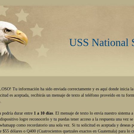
USS National 
! Tu información ha sido enviada correctamente y es aquí donde inicia la tr
licitud es aceptada, recibirás un mensaje de texto al teléfono proveído en tu fo
o.
a podría durar entre
1 a 10 días
. El mensaje de texto lo envía nuestro sistema a
 dispositivo logre reconocerlo y tu puedas tener acceso a la respuesta una vez s
 whats
app como recordatorio una sola vez. Si tu solicitud es aceptada y deseas 
e $55 dólares o Q400 (Cuatrocientos quetzales exactos en Guatemala) para lo cua