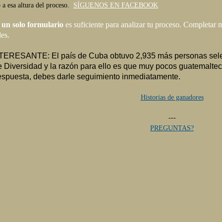
 a esa altura del proceso.
SÍGUENOS EN FACEBOOK
r
un solo formulario
es suficiente para analizar tu proceso. Completar
des.
ERESANTE: El país de Cuba obtuvo 2,935 má
s personas sel
e Diversidad y la razón para ello es que muy pocos
guatemalteco
respuesta, debes darle seguimiento inmediatamente.
Historias de ganadores
---
PREGUNTAS?